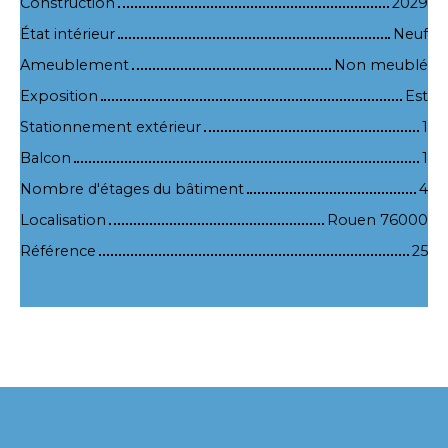
Construction
2029
État intérieur
Neuf
Ameublement
Non meublé
Exposition
Est
Stationnement extérieur
1
Balcon
1
Nombre d'étages du bâtiment
4
Localisation
Rouen 76000
Référence
25