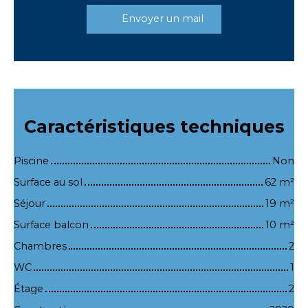
Envoyer un mail
Caractéristiques
techniques
Piscine
Non
Surface au sol
62
m²
Séjour
19
m²
Surface balcon
10
m²
Chambres
2
WC
1
Étage
2