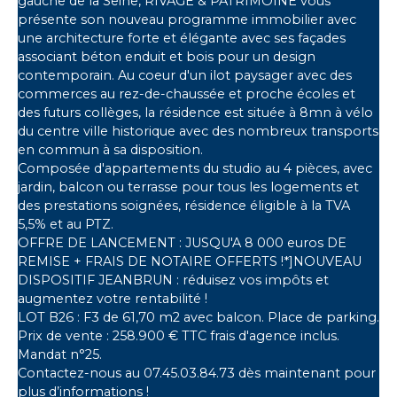
gauche de la Seine, RIVAGE & PATRIMOINE vous
présente son nouveau programme immobilier avec
une architecture forte et élégante avec ses façades
associant béton enduit et bois pour un design
contemporain. Au coeur d'un ilot paysager avec des
commerces au rez-de-chaussée et proche écoles et
des futurs collèges, la résidence est située à 8mn à vélo
du centre ville historique avec des nombreux transports
en commun à sa disposition.
Composée d'appartements du studio au 4 pièces, avec
jardin, balcon ou terrasse pour tous les logements et
des prestations soignées, résidence éligible à la TVA
5,5% et au PTZ.
OFFRE DE LANCEMENT : JUSQU'A 8 000 euros DE
REMISE + FRAIS DE NOTAIRE OFFERTS !*]NOUVEAU
DISPOSITIF JEANBRUN : réduisez vos impôts et
augmentez votre rentabilité !
LOT B26 : F3 de 61,70 m2 avec balcon. Place de parking.
Prix de vente : 258.900 € TTC frais d'agence inclus.
Mandat n°25.
Contactez-nous au 07.45.03.84.73 dès maintenant pour
plus d’informations !