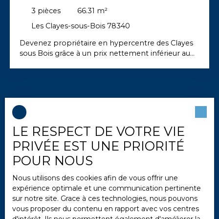
3
pièces
66.31
m²
Les Clayes-sous-Bois 78340
Devenez propriétaire en hypercentre des Clayes
sous Bois grâce à un prix nettement inférieur au
marché. Capitaliser plutôt que de verser des loyers
à fonds perdus, TVA réduite *, dispositif éligible au
PTZ et frais de notaire réduits, ce sont les
avantages du Bail Réel Solidaire. ACH'Transactions,
le spécialiste du BRS, vous présente GREEN
SQUARE, une résidence au cœur d’un quartier
dynamique, à 3 min à pied de la gare. LOT A102 du
LE RESPECT DE VOTRE VIE
mandat 11 : F3 de plus de 66 m2 avec terrasse
PRIVÉE EST UNE PRIORITÉ
sud/ouest et stationnement en sous-sol. Prix de
vente : 235. 000 euros + redevance mensuelle de
POUR NOUS
134 euros (indexée). Bail de 99 ans. Les
informations sur les risques auxquels ce bien est
Nous utilisons des cookies afin de vous offrir une
exposé sont disponibles sur le site Géorisques :
expérience optimale et une communication pertinente
"www. georisques. gouv. fr" NOUS CONTACTER AU
sur notre site. Grace à ces technologies, nous pouvons
242 000
€
07 45 03 84 73 POUR PLUS D'INFORMATIONS *(1)
vous proposer du contenu en rapport avec vos centres
TVA à taux réduit sous réserve que les conditions