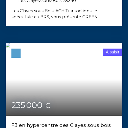
Les Clayes-sous-Bois 78340
Les Clayes sous Bois. ACH'Transactions, le
spécialiste du BRS, vous présente GREEN
SQUARE, une résidence au cœur d’un quartier
dynamique, à 3 min à pied de la gare. Mandat n° 11
- Lot n° B104 -F3 de 65 m2 au 1er étage avec
balcon de 4,25m2 et stationnement en sous-sol.
A saisir
235 000
€
F3 en hypercentre des Clayes sous bois