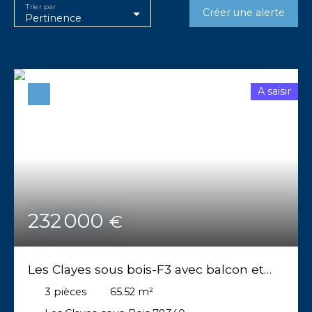
Trier par
Créer une alerte
Pertinence
A saisir
232 000
€
Les Clayes sous bois-F3 avec balcon et
parking
3
pièces
65.52
m²